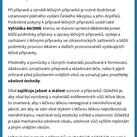
Při přípravě a výrobě léčivých přípravků je nutné dodržovat
ustanovení platného vydání Českého lékopisu a jeho doplňků.
Podrobné pokyny k přípravě léčivých přípravků uvádí také
Vyhláška 84/2008
, kterou se stanoví
správná lékárenská praxe
,
bližší podmínky přípravy a úpravy léčivých přípravků, výdeje a
zacházení s léčivými přípravky ve zdravotnických zařízeních a bližší
podmínky provozu lékáren a dalších provozovatelů vydávajících
léčivé přípravky.
Předměty a pomůcky z různých materiálů používané k formování,
dávkování, označování, přepravě a skladování léčiv, nebo k jejich
ochraně před působením vnějších vlivů se označují jako
prostředky
obalové techniky
.
Obal
zajišťuje jakost a stálost
surovin a přípravků. Důležité je,
aby obal byl vyrobený z materiálů indiferentních vůči léčivé látce,
to znamená, aby s léčivou látkou nereagoval a neovlivňoval její
jakost, ani aby se sám obal stykem s léčivou látkou nepoškozoval,
neměnil barvu, neztrácel svůj estetický vzhled a vlastnosti. Důležitá
je také mechanická odolnost obalu, odolnost vůči vyšším teplotám
a jiným vnějším vlivům.
Uchovávání surovin a přípravků ve vhodných nádobách souvisí s