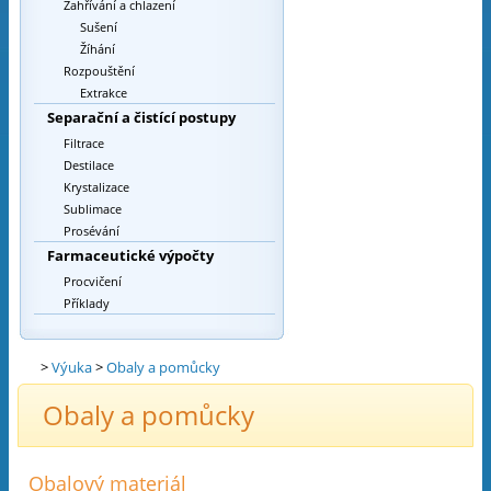
Zahřívání a chlazení
Sušení
Žíhání
Rozpouštění
Extrakce
Separační a čistící postupy
Filtrace
Destilace
Krystalizace
Sublimace
Prosévání
Farmaceutické výpočty
Procvičení
Příklady
>
Výuka
>
Obaly a pomůcky
Obaly a pomůcky
Obalový materiál