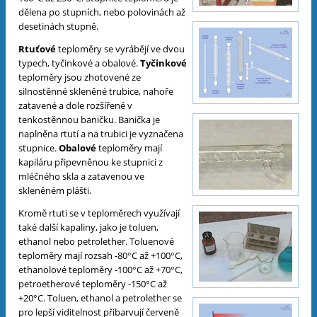
dělena po stupních, nebo polovinách až
desetinách stupně.
Rtuťové
teploměry se vyrábějí ve dvou
typech, tyčinkové a obalové.
Tyčinkové
teploměry jsou zhotovené ze
silnostěnné skleněné trubice, nahoře
zatavené a dole rozšířené v
tenkostěnnou baničku. Banička je
naplněna rtutí a na trubici je vyznačena
stupnice.
Obalové
teploměry mají
kapiláru připevněnou ke stupnici z
mléčného skla a zatavenou ve
skleněném plášti.
Kromě rtuti se v teploměrech využívají
také další kapaliny, jako je toluen,
ethanol nebo petrolether. Toluenové
teploměry mají rozsah -80°C až +100°C,
ethanolové teploměry -100°C až +70°C,
petroetherové teploměry -150°C až
+20°C. Toluen, ethanol a petrolether se
pro lepší viditelnost přibarvují červeně