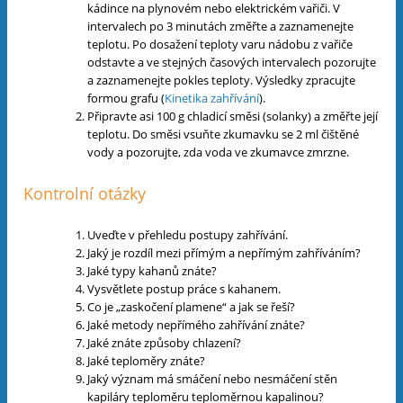
kádince na plynovém nebo elektrickém vařiči. V
intervalech po 3 minutách změřte a zaznamenejte
teplotu. Po dosažení teploty varu nádobu z vařiče
odstavte a ve stejných časových intervalech pozorujte
a zaznamenejte pokles teploty. Výsledky zpracujte
formou grafu (
Kinetika zahřívání
).
Připravte asi 100 g chladicí směsi (solanky) a změřte její
teplotu. Do směsi vsuňte zkumavku se 2 ml čištěné
vody a pozorujte, zda voda ve zkumavce zmrzne.
Kontrolní otázky
Uveďte v přehledu postupy zahřívání.
Jaký je rozdíl mezi přímým a nepřímým zahříváním?
Jaké typy kahanů znáte?
Vysvětlete postup práce s kahanem.
Co je „zaskočení plamene“ a jak se řeší?
Jaké metody nepřímého zahřívání znáte?
Jaké znáte způsoby chlazení?
Jaké teploměry znáte?
Jaký význam má smáčení nebo nesmáčení stěn
kapiláry teploměru teploměrnou kapalinou?