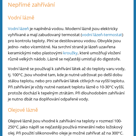
Nepřímé zahřívání
Vodní lázně
Vodní lázeň
je naplněná vodou. Moderní lázně jsou elektricky
vyhřívané a mají zabudovaný termostat (
vodní lázeň-termostat
)
pro kontrolu teploty. Plní se destilovanou vodou. Obvykle jsou
jedno- nebo vícemístné. Na svrchní straně je lázeň uzavřena
keramickými nebo plastovými
kroužky
, které umožňují vložení
různě velkých nádob. Lázně se nejčastěji umisťují do digestoře.
Vodní lázně se používají k zahřívání látek až do teploty varu vody,
tj. 100°C. Jsou vhodné tam, kde je nutné udržovat po delší dobu
stálou teplotu, nebo pro zahřívání látek citlivých na vyšší teplotu.
Při zahřívání je vždy nutné nastavit teplotu lázně o 10-30°C vyšší,
protože dochází k tepelným ztrátám. Při dlouhodobém zahřívání
je nutno dbát na doplňování odpařené vody.
Olejové lázně
Olejové lázně jsou vhodné k zahřívání na teploty v rozmezí 100-
250°C. Jako náplň se nejčastěji používá minerální nebo ložiskový
olej. Při použití silikonového oleje je možné zahřívat až na 300°C.