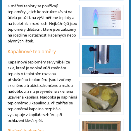
K měření teploty se používají
teploměry. Jejich konstrukce závisí na
účelu použití, na výši měřené teploty a
na teplotních rozdílech. Nejběžnější jsou
teploměry dilatační, které jsou založeny
na rozdílné roztažnosti kapalných nebo
plynných látek.
Kapalinové teploměry
Kapalinové teploměry se vyrábějí ze
skla, které je odolné vůči změnám
teploty v teplotním rozsahu
příslušného teploměru. Jsou tvořeny
skleněnou trubicí, zakončenou malou
nádobkou, z níž je vyvedena skleněná
uzavřená kapilára. Nádobka je naplněná
teploměrnou kapalinou. Při zahřátí se
teploměrná kapalina rozpíná a
vystupuje v kapiláře vzhůru, při
ochlazení klesá zpět.
Rtuťové teploměry