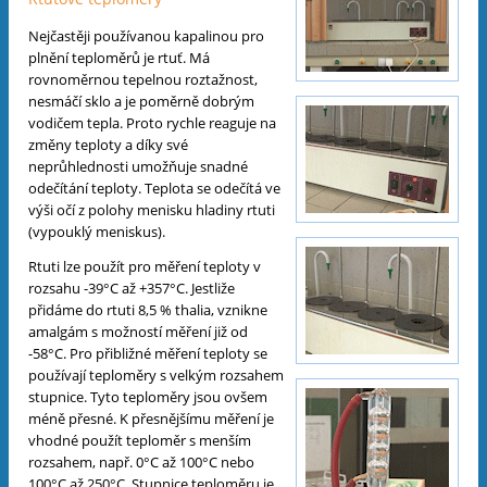
Nejčastěji používanou kapalinou pro
plnění teploměrů je rtuť. Má
rovnoměrnou tepelnou roztažnost,
nesmáčí sklo a je poměrně dobrým
vodičem tepla. Proto rychle reaguje na
změny teploty a díky své
neprůhlednosti umožňuje snadné
odečítání teploty. Teplota se odečítá ve
výši očí z polohy menisku hladiny rtuti
(vypouklý meniskus).
Rtuti lze použít pro měření teploty v
rozsahu -39°C až +357°C. Jestliže
přidáme do rtuti 8,5 % thalia, vznikne
amalgám s možností měření již od
-58°C. Pro přibližné měření teploty se
používají teploměry s velkým rozsahem
stupnice. Tyto teploměry jsou ovšem
méně přesné. K přesnějšímu měření je
vhodné použít teploměr s menším
rozsahem, např. 0°C až 100°C nebo
100°C až 250°C. Stupnice teploměru je