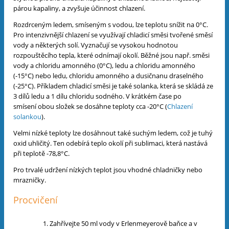
párou kapaliny, a zvyšuje účinnost chlazení.
Rozdrceným ledem, smíseným s vodou, lze teplotu snížit na 0°C.
Pro intenzivnější chlazení se využívají chladicí směsi tvořené směsí
vody a některých solí. Vyznačují se vysokou hodnotou
rozpouštěcího tepla, které odnímají okolí. Běžné jsou např. směsi
vody a chloridu amonného (0°C), ledu a chloridu amonného
(-15°C) nebo ledu, chloridu amonného a dusičnanu draselného
(-25°C). Příkladem chladicí směsi je také solanka, která se skládá ze
3 dílů ledu a 1 dílu chloridu sodného. V krátkém čase po
smísení obou složek se dosáhne teploty cca -20°C (
Chlazení
solankou
).
Velmi nízké teploty lze dosáhnout také suchým ledem, což je tuhý
oxid uhličitý. Ten odebírá teplo okolí při sublimaci, která nastává
při teplotě -78,8°C.
Pro trvalé udržení nízkých teplot jsou vhodné chladničky nebo
mrazničky.
Procvičení
Zahřívejte 50 ml vody v Erlenmeyerově baňce a v