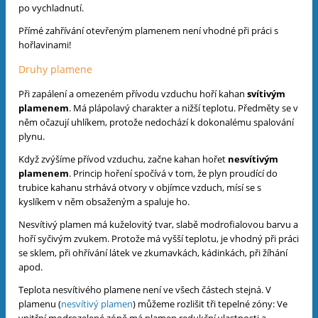
po vychladnutí.
Přímé zahřívání otevřeným plamenem není vhodné při práci s
hořlavinami!
Druhy plamene
Při zapálení a omezeném přívodu vzduchu hoří kahan
svítivým
plamenem
. Má plápolavý charakter a nižší teplotu. Předměty se v
něm očazují uhlíkem, protože nedochází k dokonalému spalování
plynu.
Když zvýšíme přívod vzduchu, začne kahan hořet
nesvítivým
plamenem
. Princip hoření spočívá v tom, že plyn proudící do
trubice kahanu strhává otvory v objímce vzduch, mísí se s
kyslíkem v něm obsaženým a spaluje ho.
Nesvítivý plamen má kuželovitý tvar, slabě modrofialovou barvu a
hoří syčivým zvukem. Protože má vyšší teplotu, je vhodný při práci
se sklem, při ohřívání látek ve zkumavkách, kádinkách, při žíhání
apod.
Teplota nesvítivého plamene není ve všech částech stejná. V
plamenu (
nesvítivý plamen
) můžeme rozlišit tři tepelné zóny: Ve
vnitřní modrozelené zóně má plamen redukční vlastnosti a