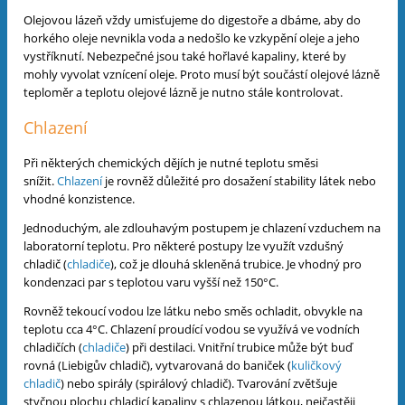
Olejovou lázeň vždy umisťujeme do digestoře a dbáme, aby do
horkého oleje nevnikla voda a nedošlo ke vzkypění oleje a jeho
vystříknutí. Nebezpečné jsou také hořlavé kapaliny, které by
mohly vyvolat vznícení oleje. Proto musí být součástí olejové lázně
teploměr a teplotu olejové lázně je nutno stále kontrolovat.
Chlazení
Při některých chemických dějích je nutné teplotu směsi
snížit.
Chlazení
je rovněž důležité pro dosažení stability látek nebo
vhodné konzistence.
Jednoduchým, ale zdlouhavým postupem je chlazení vzduchem na
laboratorní teplotu. Pro některé postupy lze využít vzdušný
chladič (
chladiče
), což je dlouhá skleněná trubice. Je vhodný pro
kondenzaci par s teplotou varu vyšší než 150°C.
Rovněž tekoucí vodou lze látku nebo směs ochladit, obvykle na
teplotu cca 4°C. Chlazení proudící vodou se využívá ve vodních
chladičích (
chladiče
) při destilaci. Vnitřní trubice může být buď
rovná (Liebigův chladič), vytvarovaná do baniček (
kuličkový
chladič
) nebo spirály (spirálový chladič). Tvarování zvětšuje
styčnou plochu chladicí kapaliny s chlazenou látkou, nejčastěji