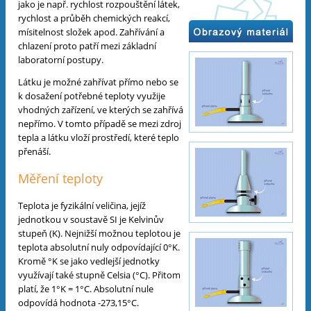
jako je např. rychlost rozpouštění látek,
rychlost a průběh chemických reakcí,
mísitelnost složek apod. Zahřívání a
chlazení proto patří mezi základní
laboratorní postupy.
Látku je možné zahřívat přímo nebo se
k dosažení potřebné teploty využije
vhodných zařízení, ve kterých se zahřívá
nepřímo. V tomto případě se mezi zdroj
tepla a látku vloží prostředí, které teplo
přenáší.
Měření teploty
Teplota je fyzikální veličina, jejíž
jednotkou v soustavě SI je Kelvinův
stupeň (K). Nejnižší možnou teplotou je
teplota absolutní nuly odpovídající 0°K.
Kromě °K se jako vedlejší jednotky
využívají také stupně Celsia (°C). Přitom
platí, že 1°K = 1°C. Absolutní nule
odpovídá hodnota -273,15°C.