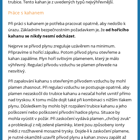
trubice. Tento kahan je z uvedených typů nejvýhřevnější.
Práce s kahanem
Při práci s kahanem je potřeba pracovat opatrně, aby nedošlo k
úrazu. Základním bezpečnostním požadavkem je, že
od hořícího
kahanu se nikdy nesmí odcházet
.
Nejprve se přívod plynu zreguluje uzávěrem na minimum.
Připravíme si hořící zápalku. Potom přívod plynu otevřeme a
kahan zapálíme. Plyn hoří svítivým plamenem, který je málo
výhřevný. Regulací přívodu vzduchu se plamen převede na
nesvítivý.
Při zapalování kahanu s otevřeným přívodem vzduchu by mohl
plamen zhasnout. Při regulaci vzduchu se postupuje opatrně, aby
plamen nezaskočil do trubice kahanu a nezačal hořet uvnitř přímo
nad tryskou. K tomu může dojít také při kombinaci s nižším tlakem
plynu. Důsledkem by mohlo být rozpálení trubice kahanu a jeho
poškození nebo poškození přívodní hadice plynu. Situace by
mohla vyústit v požár. Při zaskočení vydává plamen „chrčivý zvuk“
a probleskují z něj zelené plamínky, které jsou způsobeny ionty
mědi z rozžhavené mosazné trysky. Dojde-li k zaskočení plamene,
je nutné okamžitě uzavřít přívod plynu a kahan znovu zapálit až