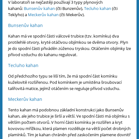
V laboratoři se nejčastěji používají 3 typy plynových
kahanů:
Bunsenův kahan
(čti Bunzenův),
Tecluho kahan
(čti
Teklyho) a
Meckerův kahan
(čti Mekerův).
Bunsenův kahan
Kahan má ve spodní části válcové trubice (tzv. komínku) dva
protilehlé otvory, kryté otáčivou objímkou se dvěma otvory. Plyn
je do spodní části přiváděn zúženou tryskou. Otáčením objímky lze
přívod vzduchu do kahanu regulovat.
Tecluho kahan
Od předchozího typu se liší tím, že má spodní část komínku
kuželovitě rozšířenou. Pod komínkem je umístěna šroubovací
talířovitá matice, jejímž otáčením se reguluje přívod vzduchu.
Meckerův kahan
Tento kahan má podobnou základní konstrukci jako Bunsenův
kahan, ale jeho trubice je širší a větší. Ve spodní části má objímku s
větším počtem otvorů. V horní části komínku je rozšířen a kryt
kovovou mřížkou, která plamen rozděluje na větší počet drobných
plamínků. Tím je kahan chráněn před zaskočením plamene dovnitř