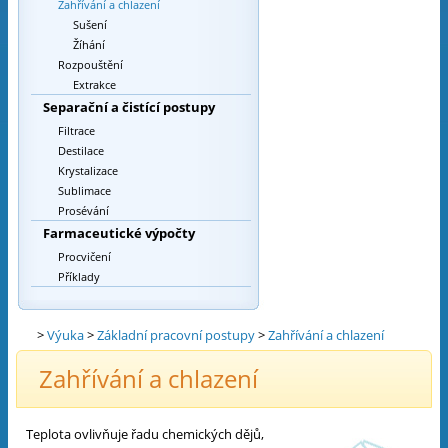
Zahřívání a chlazení
Sušení
Žíhání
Rozpouštění
Extrakce
Separační a čistící postupy
Filtrace
Destilace
Krystalizace
Sublimace
Prosévání
Farmaceutické výpočty
Procvičení
Příklady
>
Výuka
>
Základní pracovní postupy
>
Zahřívání a chlazení
Zahřívání a chlazení
Teplota ovlivňuje řadu chemických dějů,