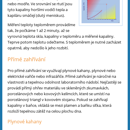
nebo modře. Ve srovnání se rtutí jsou
tyto kapaliny horšími vodiči tepla a
kapiláru smáčejí (dutý meniskus).
Měření teploty teploměrem provádíme
tak, že počkáme 1 až 2 minuty, až se
vyrovná teplota skla, kapaliny v teploměru a měřené kapaliny.
Teprve potom teplotu odečteme. S teploměrem je nutné zacházet
opatrně, aby nedošlo k jeho rozbití.
Přímé zahřívání
Pro přímé zahřívání se využívají plynové kahany, plynové nebo
elektrické vařiče nebo infrazářiče. Přímé zahřívání je náročné na
vlastnosti a tepelnou odolnost laboratorního nádobí. Nejčastěji se
provádí přímý ohřev materiálu ve skleněných zkumavkách,
porcelánových nebo kovových kelímcích, které se umístí na
porcelánový triangl v kovovém stojanu. Pokud se zahřívají
kapaliny v baňce, vkládá se mezi plamen a baňku síťka, která
rozloží tepelnou zátěž na celou plochu dna.
Plynové kahany