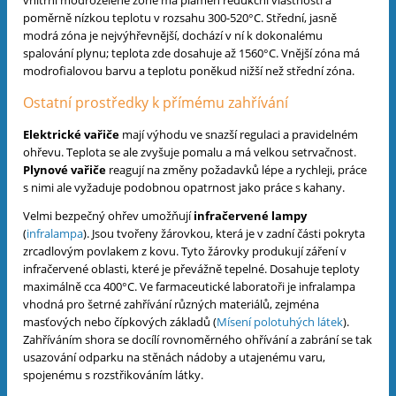
poměrně nízkou teplotu v rozsahu 300-520°C. Střední, jasně
modrá zóna je nejvýhřevnější, dochází v ní k dokonalému
spalování plynu; teplota zde dosahuje až 1560°C. Vnější zóna má
modrofialovou barvu a teplotu poněkud nižší než střední zóna.
Ostatní prostředky k přímému zahřívání
Elektrické vařiče
mají výhodu ve snazší regulaci a pravidelném
ohřevu. Teplota se ale zvyšuje pomalu a má velkou setrvačnost.
Plynové vařiče
reagují na změny požadavků lépe a rychleji, práce
s nimi ale vyžaduje podobnou opatrnost jako práce s kahany.
Velmi bezpečný ohřev umožňují
infračervené lampy
(
infralampa
). Jsou tvořeny žárovkou, která je v zadní části pokryta
zrcadlovým povlakem z kovu. Tyto žárovky produkují záření v
infračervené oblasti, které je převážně tepelné. Dosahuje teploty
maximálně cca 400°C. Ve farmaceutické laboratoři je infralampa
vhodná pro šetrné zahřívání různých materiálů, zejména
masťových nebo čípkových základů (
Mísení polotuhých látek
).
Zahříváním shora se docílí rovnoměrného ohřívání a zabrání se tak
usazování odparku na stěnách nádoby a utajenému varu,
spojenému s rozstřikováním látky.