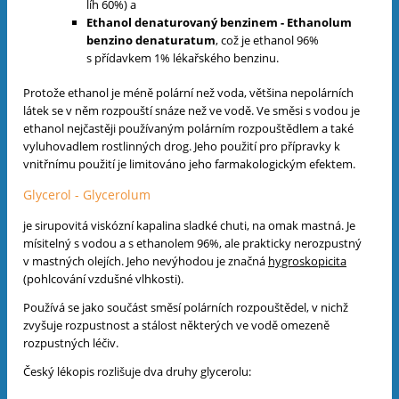
líh 60%) a
Ethanol denaturovaný benzinem - Ethanolum
benzino denaturatum
, což je ethanol 96%
s přídavkem 1% lékařského benzinu.
Protože ethanol je méně polární než voda, většina nepolárních
látek se v něm rozpouští snáze než ve vodě. Ve směsi s vodou je
ethanol nejčastěji používaným polárním rozpouštědlem a také
vyluhovadlem rostlinných drog. Jeho použití pro přípravky k
vnitřnímu použití je limitováno jeho farmakologickým efektem.
Glycerol - Glycerolum
je sirupovitá viskózní kapalina sladké chuti, na omak mastná. Je
mísitelný s vodou a s ethanolem 96%, ale prakticky nerozpustný
v mastných olejích. Jeho nevýhodou je značná
hygroskopicita
(pohlcování vzdušné vlhkosti).
Používá se jako součást směsí polárních rozpouštědel, v nichž
zvyšuje rozpustnost a stálost některých ve vodě omezeně
rozpustných léčiv.
Český lékopis rozlišuje dva druhy glycerolu: