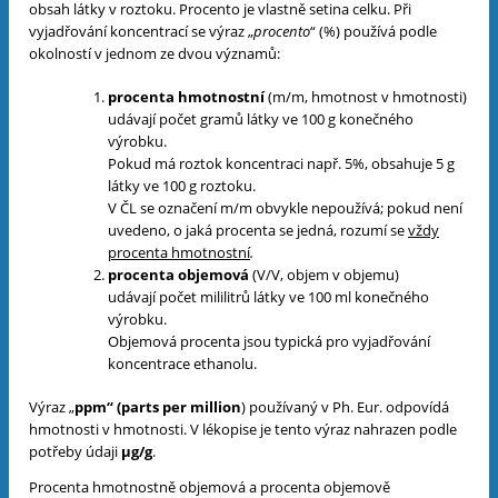
obsah látky v roztoku. Procento je vlastně setina celku. Při
vyjadřování koncentrací se výraz „
procento
“ (%) používá podle
okolností v jednom ze dvou významů:
procenta hmotnostní
(
m/m, hmotnost v hmotnosti)
udávají počet gramů látky ve 100 g konečného
výrobku.
Pokud má roztok koncentraci např. 5%, obsahuje 5 g
látky ve 100 g roztoku.
V ČL se označení m/m obvykle nepoužívá; pokud není
uvedeno, o jaká procenta
se jedná, rozumí se
vždy
procenta hmotnostní
.
procenta objemová
(
V/V, objem v objemu)
udávají počet mililitrů látky ve 100 ml konečného
výrobku.
Objemová procenta jsou typická pro vyjadřování
koncentrace ethanolu.
Výraz „
ppm“ (parts per million
) používaný v Ph. Eur. odpovídá
hmotnosti v hmotnosti.
V lékopise je tento výraz nahrazen podle
potřeby údaji
µg/g
.
Procenta hmotnostně objemová a procenta objemově