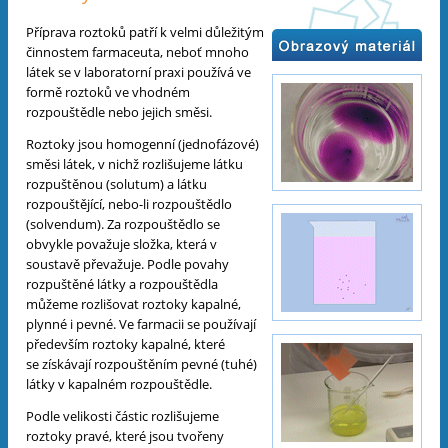
Příprava roztoků patří k velmi důležitým
činnostem farmaceuta, neboť mnoho
látek se v laboratorní praxi používá ve
formě roztoků ve vhodném
rozpouštědle nebo jejich směsi.
Roztoky jsou homogenní (jednofázové)
směsi látek, v nichž rozlišujeme látku
rozpuštěnou (solutum) a látku
rozpouštějící, nebo-li rozpouštědlo
(solvendum). Za rozpouštědlo se
obvykle považuje složka, která v
soustavě převažuje. Podle povahy
rozpuštěné látky a rozpouštědla
můžeme rozlišovat roztoky kapalné,
plynné i pevné. Ve farmacii se používají
především roztoky kapalné, které
se získávají rozpouštěním pevné (tuhé)
látky v kapalném rozpouštědle.
Podle velikosti částic rozlišujeme
roztoky pravé, které jsou tvořeny