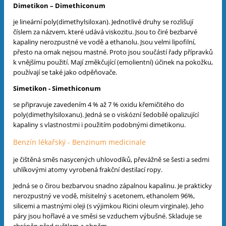
Dimetikon – Dimethiconum
je lineární poly(dimethylsiloxan). Jednotlivé druhy se rozlišují
číslem za názvem, které udává viskozitu. Jsou to čiré bezbarvé
kapaliny nerozpustné ve vodě a ethanolu. Jsou velmi lipofilní,
přesto na omak nejsou mastné. Proto jsou součástí řady přípravků
k vnějšímu použití. Mají změkčující (emolientní) účinek na pokožku,
používají se také jako odpěňovače.
Simetikon - Simethiconum
se připravuje zavedením 4 % až 7 % oxidu křemičitého do
poly(dimethylsiloxanu). Jedná se o viskózní šedobílé opalizující
kapaliny s vlastnostmi i použitím podobnými dimetikonu.
Benzín lékařský - Benzinum medicinale
je čištěná směs nasycených uhlovodíků, převážně se šesti a sedmi
uhlíkovými atomy vyrobená frakční destilací ropy.
Jedná se o čirou bezbarvou snadno zápalnou kapalinu. Je prakticky
nerozpustný ve vodě, mísitelný s acetonem, ethanolem 96%,
silicemi a mastnými oleji (s výjimkou Ricini oleum virginale). Jeho
páry jsou hořlavé a ve směsi se vzduchem výbušné. Skladuje se