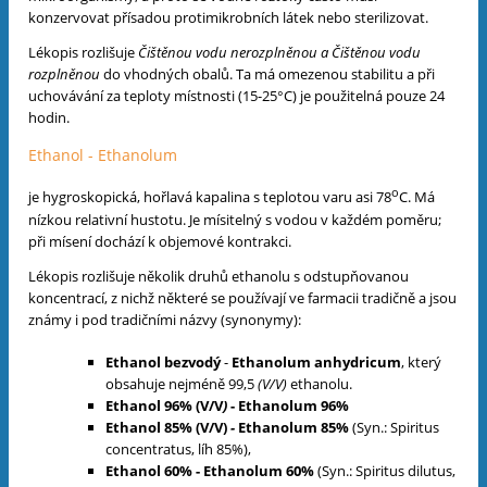
konzervovat přísadou protimikrobních látek nebo sterilizovat.
Lékopis rozlišuje
Čištěnou vodu nerozplněnou a Čištěnou vodu
rozplněnou
do vhodných obalů. Ta má omezenou stabilitu a při
uchovávání za teploty místnosti (15-25°C) je použitelná pouze 24
hodin.
Ethanol - Ethanolum
o
je hygroskopická, hořlavá kapalina s teplotou varu asi 78
C. Má
nízkou relativní hustotu. Je mísitelný s vodou v každém poměru;
při mísení dochází k objemové kontrakci.
Lékopis rozlišuje několik druhů ethanolu s odstupňovanou
koncentrací, z nichž některé se používají ve farmacii tradičně a jsou
známy i pod tradičními názvy (synonymy):
Ethanol bezvodý
-
Ethanolum anhydricum
, který
obsahuje nejméně 99,5
(V/V)
ethanolu.
Ethanol 96% (V/V
)
- Ethanolum 96%
Ethanol 85%
(V/V)
-
Ethanolum 85%
(Syn.: Spiritus
concentratus, líh 85%),
Ethanol 60% - Ethanolum 60%
(Syn.: Spiritus dilutus,