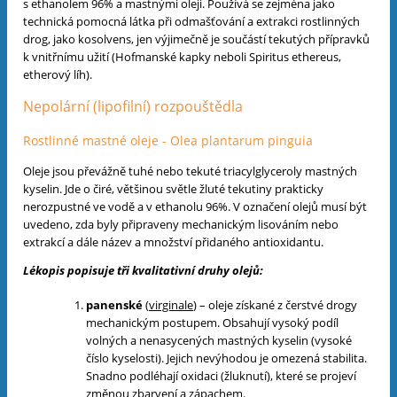
s ethanolem 96% a mastnými oleji. Používá se zejména jako
technická pomocná látka při odmašťování a extrakci rostlinných
drog, jako kosolvens, jen výjimečně je součástí tekutých přípravků
k vnitřnímu užití (Hofmanské kapky neboli Spiritus ethereus,
etherový líh).
Nepolární (lipofilní) rozpouštědla
Rostlinné mastné oleje - Olea plantarum pinguia
Oleje jsou převážně tuhé nebo tekuté triacylglyceroly mastných
kyselin. Jde o čiré, většinou světle žluté tekutiny prakticky
nerozpustné ve vodě a v ethanolu 96%. V označení olejů musí být
uvedeno, zda byly připraveny mechanickým lisováním nebo
extrakcí a dále název a množství přidaného antioxidantu.
Lékopis popisuje tři kvalitativní druhy olejů:
panenské
(
virginale
) – oleje získané z čerstvé drogy
mechanickým postupem. Obsahují vysoký podíl
volných a nenasycených mastných kyselin (vysoké
číslo kyselosti). Jejich nevýhodou je omezená stabilita.
Snadno podléhají oxidaci (žluknutí), které se projeví
změnou zbarvení a zápachem.