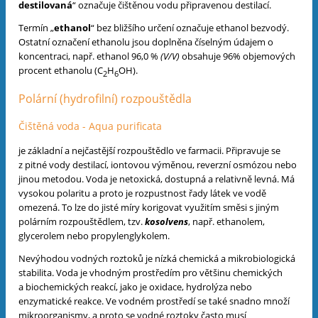
destilovaná
“ označuje čištěnou vodu připravenou destilací.
Termín „
ethanol
“ bez bližšího určení označuje ethanol bezvodý.
Ostatní označení ethanolu jsou doplněna číselným údajem o
koncentraci, např. ethanol 96,0 %
(V/V)
obsahuje 96% objemových
procent
ethanolu (C
H
OH).
2
6
Polární (hydrofilní) rozpouštědla
Čištěná voda - Aqua purificata
je základní a nejčastější rozpouštědlo ve farmacii. Připravuje se
z pitné vody destilací, iontovou výměnou, reverzní osmózou nebo
jinou metodou. Voda je netoxická, dostupná a relativně levná. Má
vysokou polaritu a proto je rozpustnost řady látek ve vodě
omezená. To lze do jisté míry korigovat využitím směsi s jiným
polárním rozpouštědlem, tzv.
kosolvens
, např. ethanolem,
glycerolem nebo propylenglykolem.
Nevýhodou vodných roztoků je nízká chemická a mikrobiologická
stabilita. Voda je vhodným prostředím pro většinu chemických
a biochemických reakcí, jako je oxidace, hydrolýza nebo
enzymatické reakce. Ve vodném prostředí se také snadno množí
mikroorganismy, a proto se vodné roztoky často musí