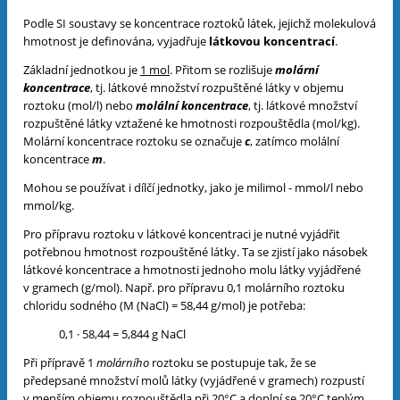
Podle SI soustavy se koncentrace roztoků látek, jejichž molekulová
hmotnost je definována, vyjadřuje
látkovou koncentrací
.
Základní jednotkou je
1 mol
. Přitom se rozlišuje
molární
koncentrace
, tj. látkové množství rozpuštěné látky v objemu
roztoku (mol/l) nebo
molální koncentrace
, tj. látkové množství
rozpuštěné látky vztažené ke hmotnosti rozpouštědla (mol/kg).
Molární koncentrace roztoku se označuje
c
, zatímco molální
koncentrace
m
.
Mohou se používat i dílčí jednotky, jako je milimol - mmol/l nebo
mmol/kg.
Pro přípravu roztoku v látkové koncentraci je nutné vyjádřit
potřebnou hmotnost rozpouštěné látky. Ta se zjistí jako násobek
látkové koncentrace a hmotnosti jednoho molu látky vyjádřené
v gramech (g/mol). Např. pro přípravu 0,1 molárního roztoku
chloridu sodného (M (NaCl) = 58,44 g/mol) je potřeba:
0,1 · 58,44 = 5,844 g NaCl
Při přípravě 1
molárního
roztoku se postupuje tak, že se
předepsané množství molů látky (vyjádřené v gramech) rozpustí
v menším objemu rozpouštědla při 20°C a doplní se 20°C teplým