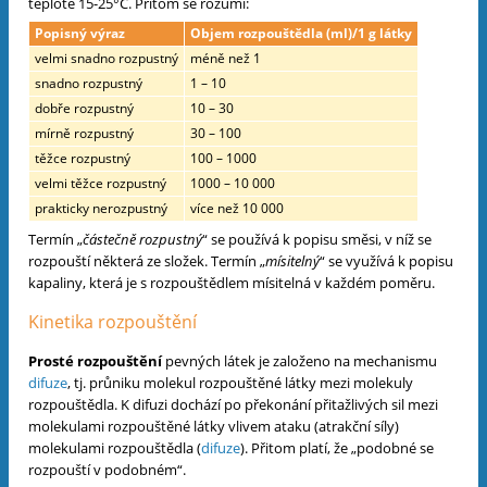
teplotě 15-25°C. Přitom se rozumí:
Popisný výraz
Objem rozpouštědla (ml)/1 g látky
velmi snadno rozpustný
méně než 1
snadno rozpustný
1 – 10
dobře rozpustný
10 – 30
mírně rozpustný
30 – 100
těžce rozpustný
100 – 1000
velmi těžce rozpustný
1000 – 10 000
prakticky nerozpustný
více než 10 000
Termín „
částečně rozpustný
“ se používá k popisu směsi, v níž se
rozpouští některá ze složek. Termín „
mísitelný
“ se využívá k popisu
kapaliny, která je s rozpouštědlem mísitelná v každém poměru.
Kinetika rozpouštění
Prosté rozpouštění
pevných látek je založeno na mechanismu
difuze
, tj. průniku molekul rozpouštěné látky mezi molekuly
rozpouštědla. K difuzi dochází po překonání přitažlivých sil mezi
molekulami rozpouštěné látky vlivem ataku (atrakční síly)
molekulami rozpouštědla (
difuze
). Přitom platí, že „podobné se
rozpouští v podobném“.