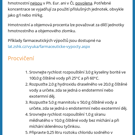
hmotnostní
nejsou
v Ph. Eur. ani v ČL
povolena
. Potřebné
koncentrace se vyjadřují za použití příslušných jednotek, obvykle
jako g/l nebo
ml/kg.
Hmotnostní a objemová procenta lze považovat za dílčí jednotky
hmotnostního a objemového zlomku.
Příklady farmaceutických výpočtů jsou dostupné na
lat.zshk.cz/vyuka/farmaceuticke-vypocty.aspx
Procvičení
Srovnejte rychlost rozpouštění 3,0 g kyseliny borité ve
100,0 g čištěné vody při 25°C a při 60°C.
Rozpusťte 2,0 g hydroxidu draselného ve 20,0 g čištěné
vody a určete, zda se jedná o endotermní nebo
exotermní děj.
Rozpusťte 5,0 g mannitolu v 50,0 g čištěné vody a
určete, zda se jedná o endotermní nebo exotermní děj.
Srovnejte rychlost rozpouštění 1,0 g síranu
měďnatého v 10,0 g čištěné vody bez míchání a při
míchání skleněnou tyčinkou.
Připravte 0,25 litru roztoku chloridu sodného v