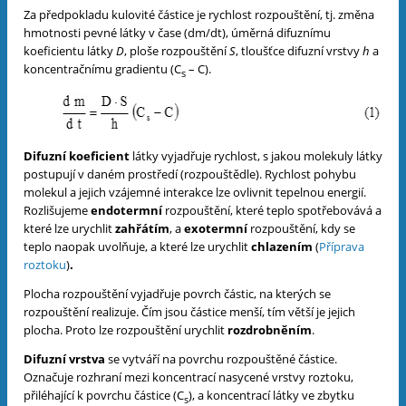
Za předpokladu kulovité částice je rychlost rozpouštění, tj. změna
hmotnosti pevné látky v čase (dm/dt), úměrná difuznímu
koeficientu látky
D
, ploše rozpouštění
S
, tloušťce difuzní vrstvy
h
a
koncentračnímu gradientu (C
– C).
s
Difuzní koeficient
látky vyjadřuje rychlost, s jakou molekuly látky
postupují v daném prostředí (rozpouštědle). Rychlost pohybu
molekul a jejich vzájemné interakce lze ovlivnit tepelnou energií.
Rozlišujeme
endotermní
rozpouštění, které teplo spotřebovává a
které lze urychlit
zahřátím
, a
exotermní
rozpouštění, kdy se
teplo naopak uvolňuje, a které lze urychlit
chlazením
(
Příprava
roztoku
)
.
Plocha rozpouštění vyjadřuje povrch částic, na kterých se
rozpouštění realizuje. Čím jsou částice menší, tím větší je jejich
plocha. Proto lze rozpouštění urychlit
rozdrobněním
.
Difuzní vrstva
se vytváří na povrchu rozpouštěné částice.
Označuje rozhraní mezi koncentrací nasycené vrstvy roztoku,
přiléhající k povrchu částice (C
), a koncentrací látky ve zbytku
s