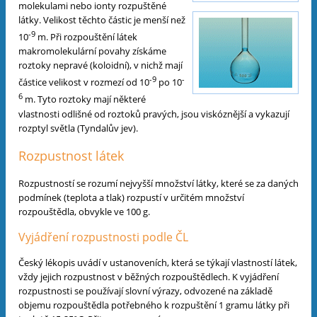
molekulami nebo ionty rozpuštěné
látky. Velikost těchto částic je menší než
-9
10
m. Při rozpouštění látek
makromolekulární povahy získáme
roztoky nepravé (koloidní), v nichž mají
-9
-
částice velikost v rozmezí od 10
po 10
6
m. Tyto roztoky mají některé
vlastnosti odlišné od roztoků pravých, jsou viskóznější a vykazují
rozptyl světla (Tyndalův jev).
Rozpustnost látek
Rozpustností se rozumí nejvyšší množství látky, které se za daných
podmínek (teplota a tlak) rozpustí v určitém množství
rozpouštědla, obvykle ve 100 g.
Vyjádření rozpustnosti podle ČL
Český lékopis uvádí v ustanoveních, která se týkají vlastností látek,
vždy jejich rozpustnost v běžných rozpouštědlech. K vyjádření
rozpustnosti se používají slovní výrazy, odvozené na základě
objemu rozpouštědla potřebného k rozpuštění 1 gramu látky při