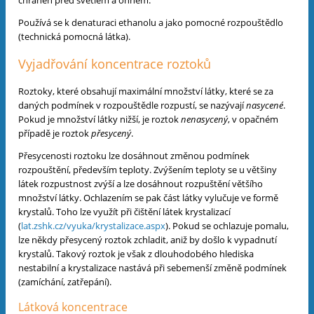
chráněn před světlem a ohněm.
Používá se k denaturaci ethanolu a jako pomocné rozpouštědlo
(technická pomocná látka).
Vyjadřování koncentrace roztoků
Roztoky, které obsahují maximální množství látky, které se za
daných podmínek v rozpouštědle rozpustí, se nazývají
nasycené
.
Pokud je množství látky nižší, je roztok
nenasycený
, v opačném
případě je roztok
přesycený
.
Přesycenosti roztoku lze dosáhnout změnou podmínek
rozpouštění, především teploty. Zvýšením teploty se u většiny
látek rozpustnost zvýší a lze dosáhnout rozpuštění většího
množství látky. Ochlazením se pak část látky vylučuje ve formě
krystalů. Toho lze využít při
čištění
látek krystalizací
(
lat.zshk.cz/vyuka/krystalizace.aspx
). Pokud se ochlazuje pomalu,
lze někdy přesycený roztok zchladit, aniž by došlo k vypadnutí
krystalů. Takový roztok je však z dlouhodobého hlediska
nestabilní a krystalizace nastává při sebemenší změně podmínek
(zamíchání, zatřepání).
Látková koncentrace