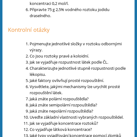
koncentraci 0,2 mol/l.
Připravte 75 g 2,5% vodného roztoku jodidu
draselného.
Kontrolní otázky
Pojmenujte jednotlivé složky v roztoku odbornými
výrazy.
Co jsou roztoky pravé a koloidní.
Jak se vyjadřuje rozpustnost látek podle ČL.
Charakterizujte jednotlivé stupně rozpustnosti podle
lékopisu.
Jaké faktory ovlivňují prosté rozpouštění.
Vysvětlete, jakými mechanismy lze urychlit prosté
rozpouštění látek.
Jaká znáte polární rozpouštědla?
Jaká znáte semipolární rozpouštědla?
Jaká znáte nepolární rozpouštědla?
Uveďte základní vlastnosti vybraných rozpouštědel.
Jak se vyjadřuje koncentrace roztoků?
Co vyjadřuje látková koncentrace?
Jaké typy vyjadřování koncentrace pomocí zlomků