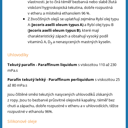
vlastnosti. Je to čirá téměř bezbarvá nebo slabě žlutá
viskózní hygroskopická tekutina, dobře rozpustná
v etheru a mísitelná ethanolem 96 %.
Z živočišných olejů se uplatňují zejména Rybí olej typu
A (
Jecoris aselli oleum typus A)
a Rybí olej typu B
(
Jecoris aselli oleum typus B)
, které mají
charakteristický zápach a obsahují vysoký podíl
vitaminů A, D
a nenasycených mastných kyselin.
3
Uhlovodíky
Tekutý parafín - Paraffinum liquidum
s viskozitou 110 až 230
mPa.s
Parafín tekutý lehký
-
Paraffinum
perliquidum
s viskozitou 25
až 80 mPa.s
jsou čištěné směsi tekutých nasycených uhlovodíků získaných
z ropy. Jsou to bezbarvé průsvitné olejovité kapaliny, téměř bez
chuti a zápachu, dobře rozpustné v etheru a v uhlovodících, těžce
rozpustné v ethanolu 96%.
Silikonové oleje