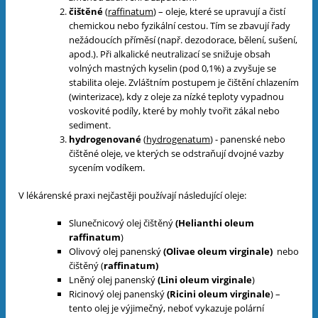
čištěné
(
raffinatum
) – oleje, které se upravují a čistí
chemickou nebo fyzikální cestou. Tím se zbavují řady
nežádoucích příměsí (např. dezodorace, bělení, sušení,
apod.). Při alkalické neutralizací se snižuje obsah
volných mastných kyselin (pod 0,1%) a zvyšuje se
stabilita oleje. Zvláštním postupem je čištění chlazením
(winterizace), kdy z oleje za nízké teploty vypadnou
voskovité podíly, které by mohly tvořit zákal nebo
sediment.
hydrogenované
(
hydrogenatum
) - panenské nebo
čištěné oleje, ve kterých se odstraňují dvojné vazby
sycením vodíkem.
V lékárenské praxi nejčastěji používají následující oleje:
Slunečnicový olej čištěný
(Helianthi oleum
raffinatum
)
Olivový olej panenský
(Olivae oleum virginale)
nebo
čištěný (
raffinatum)
Lněný olej panenský
(Lini oleum virginale
)
Ricinový olej panenský
(Ricini oleum virginale
) –
tento olej je výjimečný, neboť vykazuje polární