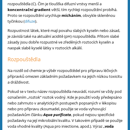
rozpouštědla (C). Čím je tloušťka difuzní vrstvy menší a
koncentrační gradient
větší, tím rychleji rozpouštění probíhá.
Proto se rozpouštění urychluje
mícháním
, obvykle skleněnou
tyčinkou (
difuze
).
Rozpustnost látek, které mají povahu slabých kyselin nebo zásad,
je závislá také na aktuální aciditě (pH) rozpouštědla. Přitom slabé
zásady jsou dobře rozpustné ve zředěných roztocích kyselin a
naopak slabě kyselé látky v roztocích alkálií.
Rozpouštědla
Na rozdíl od chemie je výběr rozpouštědel pro přípravu léčivých
přípravků omezen základním požadavkem na jejich nízkou toxicitu
a dráždivost.
Pokud se v textu název rozpouštědla neuvádí, rozumí se vždy pod
označením „roztok“ roztok vodný. Kde je použití vody předepsáno
nebo zahrnuto v analytických postupech popsaných v lékopisu
nebo pro přípravu zkoumadel, použije se voda vyhovující
požadavkům článku
Aqua purificata
, pokud nejsou specifické
požadavky na její mikrobiální kvalitu.
V takovém případě se použije
voda vhodné kvality (Aqua pro iniectione, apod.). Výraz „
voda