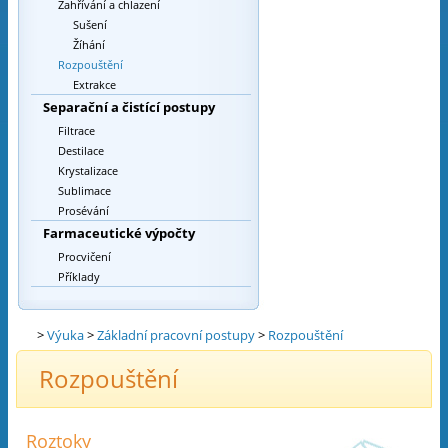
Zahřívání a chlazení
Sušení
Žíhání
Rozpouštění
Extrakce
Separační a čistící postupy
Filtrace
Destilace
Krystalizace
Sublimace
Prosévání
Farmaceutické výpočty
Procvičení
Příklady
>
Výuka
>
Základní pracovní postupy
>
Rozpouštění
Rozpouštění
Roztoky