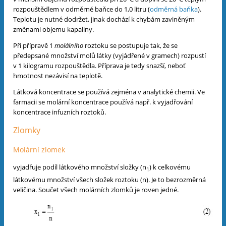
rozpouštědlem v odměrné baňce do 1,0 litru (
odměrná baňka
).
Teplotu je nutné dodržet, jinak dochází k chybám zaviněným
změnami objemu kapaliny.
Při přípravě 1
molálního
roztoku se postupuje tak, že se
předepsané množství molů látky (vyjádřené v gramech) rozpustí
v 1 kilogramu rozpouštědla. Příprava je tedy snazší, neboť
hmotnost nezávisí na teplotě.
Látková koncentrace se používá zejména v analytické chemii. Ve
farmacii se molární koncentrace používá např. k vyjadřování
koncentrace infuzních roztoků.
Zlomky
Molární zlomek
vyjadřuje podíl látkového množství složky (n
) k celkovému
1
látkovému množství všech složek roztoku (n). Je to bezrozměrná
veličina. Součet všech molárních zlomků je roven jedné.