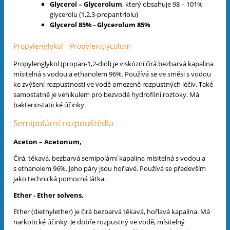
Glycerol – Glycerolum
, který obsahuje 98 – 101%
glycerolu (1,2,3-propantriolu)
Glycerol 85% - Glycerolum 85%
Propylenglykol - Propylenglycolum
Propylenglykol (propan-1,2-diol) je viskózní čirá bezbarvá kapalina
mísitelná s vodou a ethanolem 96%. Používá se ve směsi s vodou
ke zvýšení rozpustnosti ve vodě omezeně rozpustných léčiv. Také
samostatně je vehikulem pro bezvodé hydrofilní roztoky. Má
bakteriostatické účinky.
Semipolární rozpouštědla
Aceton – Acetonum,
Čirá, těkavá, bezbarvá semipolární kapalina mísitelná s vodou a
s ethanolem 96%. Jeho páry jsou hořlavé. Používá se především
jako technická pomocná látka.
Ether - Ether solvens,
Ether (diethylether) je čirá bezbarvá těkavá, hořlavá kapalina. Má
narkotické účinky. Je dobře rozpustný ve vodě, mísitelný